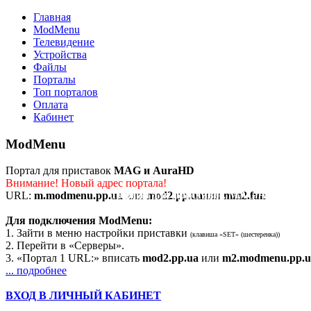
Главная
ModMenu
Телевидение
Устройства
Файлы
Порталы
Топ порталов
Оплата
Кабинет
ModMenu
Портал для приставок
MAG и AuraHD
Внимание! Новый адрес портала!
Портал для приставок MAG/AuraHD
URL:
m.modmenu.pp.ua
или
mod2.pp.ua
или
mm2.fun
Для подключения ModMenu:
1. Зайти в меню настройки приставки
(клавиша «SET» (шестеренка))
2. Перейти в «Серверы».
3. «Портал 1 URL:» вписать
mod2.pp.ua
или
m2.modmenu.pp.u
... подробнее
ВХОД В ЛИЧНЫЙ КАБИНЕТ