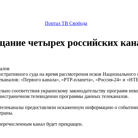
Портал ТВ Свобода
щание четырех российских кан
стративного суда на время рассмотрения исков Национального 
еканалов: «Первого канала», «РТР-планета», «Россия-24» и «НТ
льно соответствия украинскому законодательству программ неко
ансграничном телевидении программы данных телеканалов.
е телеканалы предоставляли искаженную информацию о событиях
траны.
перечисленным канал будет прекращен.