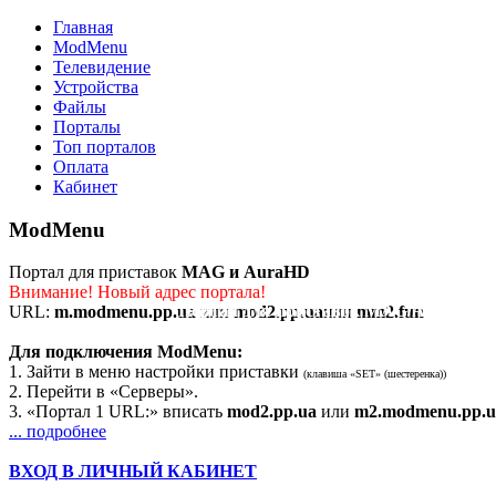
Главная
ModMenu
Телевидение
Устройства
Файлы
Порталы
Топ порталов
Оплата
Кабинет
ModMenu
Портал для приставок
MAG и AuraHD
Внимание! Новый адрес портала!
Портал для приставок MAG/AuraHD
URL:
m.modmenu.pp.ua
или
mod2.pp.ua
или
mm2.fun
Для подключения ModMenu:
1. Зайти в меню настройки приставки
(клавиша «SET» (шестеренка))
2. Перейти в «Серверы».
3. «Портал 1 URL:» вписать
mod2.pp.ua
или
m2.modmenu.pp.u
... подробнее
ВХОД В ЛИЧНЫЙ КАБИНЕТ