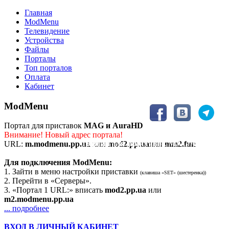
Главная
ModMenu
Телевидение
Устройства
Файлы
Порталы
Топ порталов
Оплата
Кабинет
ModMenu
Портал для приставок
MAG и AuraHD
Внимание! Новый адрес портала!
Портал для приставок MAG/AuraHD
URL:
m.modmenu.pp.ua
или
mod2.pp.ua
или
mm2.fun
Для подключения ModMenu:
1. Зайти в меню настройки приставки
(клавиша «SET» (шестеренка))
2. Перейти в «Серверы».
3. «Портал 1 URL:» вписать
mod2.pp.ua
или
m2.modmenu.pp.ua
... подробнее
ВХОД В ЛИЧНЫЙ КАБИНЕТ