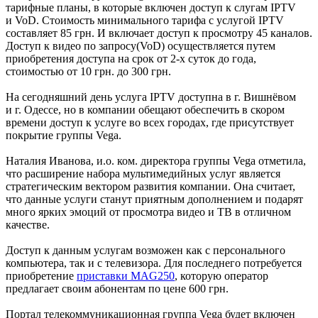
тарифные планы, в которые включен доступ к слугам IPTV
и VoD. Стоимость минимального тарифа с услугой IPTV
составляет 85 грн. И включает доступ к просмотру 45 каналов.
Доступ к видео по запросу(VoD) осуществляется путем
приобретения доступа на срок от 2-х суток до года,
стоимостью от 10 грн. до 300 грн.
На сегодняшний день услуга IPTV доступна в г. Вишнёвом
и г. Одессе, но в компании обещают обеспечить в скором
времени доступ к услуге во всех городах, где присутствует
покрытие группы Vega.
Наталия Иванова, и.о. ком. директора группы Vega отметила,
что расширение набора мультимедийных услуг является
стратегическим вектором развития компании. Она считает,
что данные услуги станут приятным дополнением и подарят
много ярких эмоций от просмотра видео и ТВ в отличном
качестве.
Доступ к данным услугам возможен как с персонального
компьютера, так и с телевизора. Для последнего потребуется
приобретение
приставки MAG250
, которую оператор
предлагает своим абонентам по цене 600 грн.
Портал телекоммуникационная группа Vega будет включен