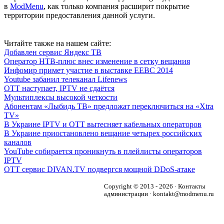
в
ModMenu
, как только компания расширит покрытие
территории предоставления данной услуги.
Читайте также на нашем сайте:
Добавлен сервис Яндекс ТВ
Оператор НТВ-плюс внес изменение в сетку вещания
Инфомир примет участие в выставке ЕЕВС 2014
Youtube забанил телеканал Lifenews
OTT наступает, IPTV не сдаётся
Мультиплексы высокой четкости
Абонентам «Лыбидь ТВ» предложат переключиться на «Xtra
TV»
В Украине IPTV и OTT вытесняет кабельных операторов
В Украине приостановлено вещание четырех российских
каналов
YouTube собирается проникнуть в плейлисты операторов
IPTV
OTT сервис DIVAN.TV подвергся мощной DDoS-атаке
Copyright © 2013 - 2026 · Контакты
администрации · kontakt@modmenu.ru