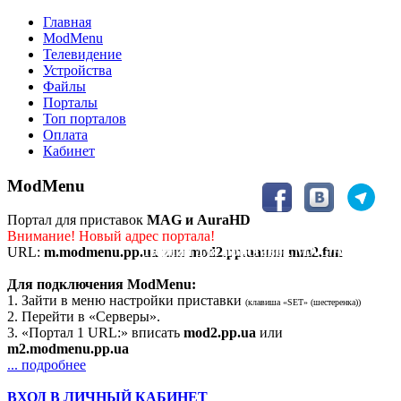
Главная
ModMenu
Телевидение
Устройства
Файлы
Порталы
Топ порталов
Оплата
Кабинет
ModMenu
Портал для приставок
MAG и AuraHD
Внимание! Новый адрес портала!
Портал для приставок MAG/AuraHD
URL:
m.modmenu.pp.ua
или
mod2.pp.ua
или
mm2.fun
Для подключения ModMenu:
1. Зайти в меню настройки приставки
(клавиша «SET» (шестеренка))
2. Перейти в «Серверы».
3. «Портал 1 URL:» вписать
mod2.pp.ua
или
m2.modmenu.pp.ua
... подробнее
ВХОД В ЛИЧНЫЙ КАБИНЕТ