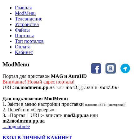
Главная
ModMenu
Телевидение
Устройства
Файлы
Порталы
Топ порталов
Оплата
Кабинет
ModMenu
Портал для приставок
MAG и AuraHD
Внимание! Новый адрес портала!
Портал для приставок MAG/AuraHD
URL:
m.modmenu.pp.ua
или
mod2.pp.ua
или
mm2.fun
Для подключения ModMenu:
1. Зайти в меню настройки приставки
(клавиша «SET» (шестеренка))
2. Перейти в «Серверы».
3. «Портал 1 URL:» вписать
mod2.pp.ua
или
m2.modmenu.pp.ua
... подробнее
ВХОД В ЛИЧНЫЙ КАБИНЕТ