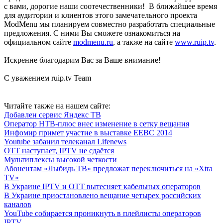
с вами, дорогие наши соотечественники! В ближайшее время
для аудитории и клиентов этого замечательного проекта
ModMenu мы планируем совместно разработать специальные
предложения. С ними Вы сможете ознакомиться на
официальном сайте
modmenu.ru
, а также на сайте
www.ruip.tv
.
Искренне благодарим Вас за Ваше внимание!
С уважением ruip.tv Team
Читайте также на нашем сайте:
Добавлен сервис Яндекс ТВ
Оператор НТВ-плюс внес изменение в сетку вещания
Инфомир примет участие в выставке ЕЕВС 2014
Youtube забанил телеканал Lifenews
OTT наступает, IPTV не сдаётся
Мультиплексы высокой четкости
Абонентам «Лыбидь ТВ» предложат переключиться на «Xtra
TV»
В Украине IPTV и OTT вытесняет кабельных операторов
В Украине приостановлено вещание четырех российских
каналов
YouTube собирается проникнуть в плейлисты операторов
IPTV