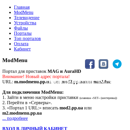
Главная
ModMenu
Телевидение
Устройства
Файлы
Порталы
Топ порталов
Оплата
Кабинет
ModMenu
Портал для приставок
MAG и AuraHD
Внимание! Новый адрес портала!
Портал для приставок MAG/AuraHD
URL:
m.modmenu.pp.ua
или
mod2.pp.ua
или
mm2.fun
Для подключения ModMenu:
1. Зайти в меню настройки приставки
(клавиша «SET» (шестеренка))
2. Перейти в «Серверы».
3. «Портал 1 URL:» вписать
mod2.pp.ua
или
m2.modmenu.pp.ua
... подробнее
ВХОД В ЛИЧНЫЙ КАБИНЕТ