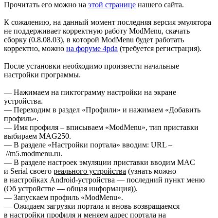
Прочитать его можно на
этой странице
нашего сайта.
К сожалению, на данный момент последняя версия эмулятора
не поддерживает корректную работу ModMenu, скачать
сборку (0.8.08.03), в которой ModMenu будет работать
корректно, можно
на форуме 4pda
(требуется регистрация).
После установки необходимо произвести начальные
настройки программы.
— Нажимаем на пиктограмму настройки на экране
устройства.
— Переходим в раздел «Профили» и нажимаем «Добавить
профиль».
— Имя профиля – вписываем «ModMenu», тип приставки
выбираем MAG250.
— В разделе «Настройки портала» вводим: URL –
//m5.modmenu.ru.
— В разделе настроек эмуляции приставки вводим MAC
и Serial своего
реального устройства
(узнать можно
в настройках Android-устройства — последний пункт меню
(Об устройстве — общая информация)).
— Запускаем профиль «ModMenu».
— Ожидаем загрузки портала и вновь возвращаемся
в настройки профиля и меняем адрес портала на