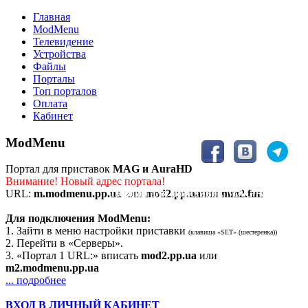
Главная
ModMenu
Телевидение
Устройства
Файлы
Порталы
Топ порталов
Оплата
Кабинет
ModMenu
Портал для приставок
MAG и AuraHD
Внимание! Новый адрес портала!
Портал для приставок MAG/AuraHD
URL:
m.modmenu.pp.ua
или
mod2.pp.ua
или
mm2.fun
Для подключения ModMenu:
1. Зайти в меню настройки приставки
(клавиша «SET» (шестеренка))
2. Перейти в «Серверы».
3. «Портал 1 URL:» вписать
mod2.pp.ua
или
m2.modmenu.pp.ua
... подробнее
ВХОД В ЛИЧНЫЙ КАБИНЕТ