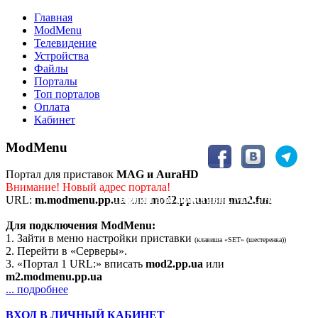
Главная
ModMenu
Телевидение
Устройства
Файлы
Порталы
Топ порталов
Оплата
Кабинет
ModMenu
Портал для приставок
MAG и AuraHD
Внимание! Новый адрес портала!
Портал для приставок MAG/AuraHD
URL:
m.modmenu.pp.ua
или
mod2.pp.ua
или
mm2.fun
Для подключения ModMenu:
1. Зайти в меню настройки приставки
(клавиша «SET» (шестеренка))
2. Перейти в «Серверы».
3. «Портал 1 URL:» вписать
mod2.pp.ua
или
m2.modmenu.pp.ua
... подробнее
ВХОД В ЛИЧНЫЙ КАБИНЕТ