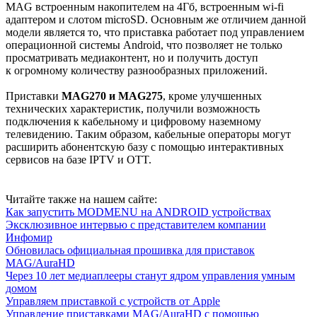
MAG встроенным накопителем на 4Гб, встроенным wi-fi
адаптером и слотом microSD. Основным же отличием данной
модели является то, что приставка работает под управлением
операционной системы Android, что позволяет не только
просматривать медиаконтент, но и получить доступ
к огромному количеству разнообразных приложений.
Приставки
MAG270 и MAG275
, кроме улучшенных
технических характеристик, получили возможность
подключения к кабельному и цифровому наземному
телевидению. Таким образом, кабельные операторы могут
расширить абонентскую базу с помощью интерактивных
сервисов на базе IPTV и OTT.
Читайте также на нашем сайте:
Как запустить MODMENU на ANDROID устройствах
Эксклюзивное интервью с представителем компании
Инфомир
Обновилась официальная прошивка для приставок
MAG/AuraHD
Через 10 лет медиаплееры станут ядром управления умным
домом
Управляем приставкой с устройств от Apple
Управление приставками MAG/AuraHD с помощью