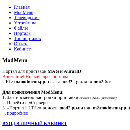
Главная
ModMenu
Телевидение
Устройства
Файлы
Порталы
Топ порталов
Оплата
Кабинет
ModMenu
Портал для приставок
MAG и AuraHD
Внимание! Новый адрес портала!
Портал для приставок MAG/AuraHD
URL:
m.modmenu.pp.ua
или
mod2.pp.ua
или
mm2.fun
Для подключения ModMenu:
1. Зайти в меню настройки приставки
(клавиша «SET» (шестеренка))
2. Перейти в «Серверы».
3. «Портал 1 URL:» вписать
mod2.pp.ua
или
m2.modmenu.pp.u
... подробнее
ВХОД В ЛИЧНЫЙ КАБИНЕТ