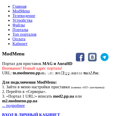
Главная
ModMenu
Телевидение
Устройства
Файлы
Порталы
Топ порталов
Оплата
Кабинет
ModMenu
Портал для приставок
MAG и AuraHD
Внимание! Новый адрес портала!
Портал для приставок MAG/AuraHD
URL:
m.modmenu.pp.ua
или
mod2.pp.ua
или
mm2.fun
Для подключения ModMenu:
1. Зайти в меню настройки приставки
(клавиша «SET» (шестеренка))
2. Перейти в «Серверы».
3. «Портал 1 URL:» вписать
mod2.pp.ua
или
m2.modmenu.pp.ua
... подробнее
ВХОД В ЛИЧНЫЙ КАБИНЕТ