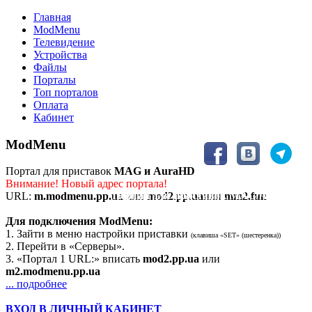
Главная
ModMenu
Телевидение
Устройства
Файлы
Порталы
Топ порталов
Оплата
Кабинет
ModMenu
Портал для приставок
MAG и AuraHD
Внимание! Новый адрес портала!
Портал для приставок MAG/AuraHD
URL:
m.modmenu.pp.ua
или
mod2.pp.ua
или
mm2.fun
Для подключения ModMenu:
1. Зайти в меню настройки приставки
(клавиша «SET» (шестеренка))
2. Перейти в «Серверы».
3. «Портал 1 URL:» вписать
mod2.pp.ua
или
m2.modmenu.pp.ua
... подробнее
ВХОД В ЛИЧНЫЙ КАБИНЕТ