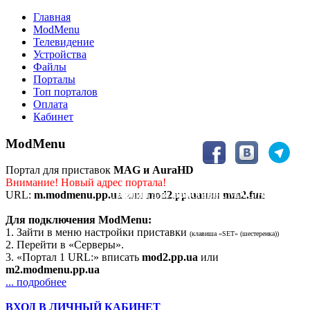
Главная
ModMenu
Телевидение
Устройства
Файлы
Порталы
Топ порталов
Оплата
Кабинет
ModMenu
Портал для приставок
MAG и AuraHD
Внимание! Новый адрес портала!
Портал для приставок MAG/AuraHD
URL:
m.modmenu.pp.ua
или
mod2.pp.ua
или
mm2.fun
Для подключения ModMenu:
1. Зайти в меню настройки приставки
(клавиша «SET» (шестеренка))
2. Перейти в «Серверы».
3. «Портал 1 URL:» вписать
mod2.pp.ua
или
m2.modmenu.pp.ua
... подробнее
ВХОД В ЛИЧНЫЙ КАБИНЕТ