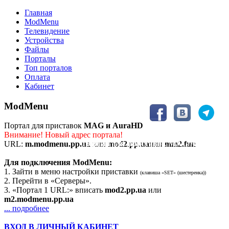
Главная
ModMenu
Телевидение
Устройства
Файлы
Порталы
Топ порталов
Оплата
Кабинет
ModMenu
Портал для приставок
MAG и AuraHD
Внимание! Новый адрес портала!
Портал для приставок MAG/AuraHD
URL:
m.modmenu.pp.ua
или
mod2.pp.ua
или
mm2.fun
Для подключения ModMenu:
1. Зайти в меню настройки приставки
(клавиша «SET» (шестеренка))
2. Перейти в «Серверы».
3. «Портал 1 URL:» вписать
mod2.pp.ua
или
m2.modmenu.pp.ua
... подробнее
ВХОД В ЛИЧНЫЙ КАБИНЕТ