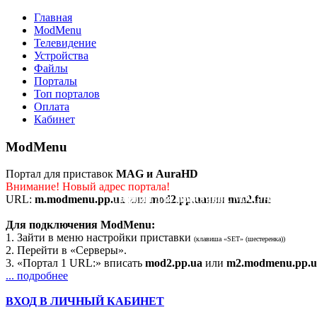
Главная
ModMenu
Телевидение
Устройства
Файлы
Порталы
Топ порталов
Оплата
Кабинет
ModMenu
Портал для приставок
MAG и AuraHD
Внимание! Новый адрес портала!
Портал для приставок MAG/AuraHD
URL:
m.modmenu.pp.ua
или
mod2.pp.ua
или
mm2.fun
Для подключения ModMenu:
1. Зайти в меню настройки приставки
(клавиша «SET» (шестеренка))
2. Перейти в «Серверы».
3. «Портал 1 URL:» вписать
mod2.pp.ua
или
m2.modmenu.pp.u
... подробнее
ВХОД В ЛИЧНЫЙ КАБИНЕТ